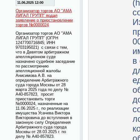
(h
11.06.2025 12:00
с
Организатор торгов АО "АМА
ЛИГАЛ ГРУПП" подал
И
заявление о приостановлении
торгов №0000024
п
Организатор торгов АО "АМА
ЛИГАЛ ГРУПП" (ОГРН
0
1247700716845; ИНН
9703195021) с связи с тем,
и
что в Девятом арбитражном
апелляционном суде
в
назначено судебное заседание
по рассмотрению
д
апелляционной жалобы
Анисимова А.В. на
е
определение Арбитражного
суда города Москвы от 28
о
марта 2025 года по делу №
А40-857823, просит
д
приостановить торги
№0000024, назначенные на
с
11.06.2025 г., по реализации
имущества Усачева Виктора
л
Викторовича до вступления в
законную силу Определения
к
Арбитражного суда города
Москвы от 28.03.2025 г. по
о
делу № А40-857823.