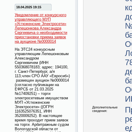
к
18.04.2025 19:15
д
Уведомление от конкурсного
управляющего МУП
«Устюженские Электросети»
№
Лепешонкова Александра
Сергеевича о необходимости
б
приостановки приема заявок
на аукционе №0000014
О
На ЭТС24 конкурсным
Л
управляющим Лепешонковым
Александром
7
Сергеевичем
(ИНН
550368078183; адрес: 194100,
д
г. Санкт-Петербург, а/я
113,член СРО ААУ «Евросиб»)
б
размещен аукцион №0000014
(
согласно публикации на
О
ЕФРСБ от 21.03.2025
№17409251)
– торги
И
электросетевым имуществом
МУП «Устюженские
Электросети» ((ОГРН
Дополнительные
П
1163525076351, ИНН
сведения:
3520009252). В настоящее
р
время проходит прием заявок
на торги. Арбитражным судом
е
Вологодской области от