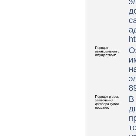
э
д
с
а
ht
Порядок
О
ознакомления с
имуществом:
и
н
э
8
Порядок и срок
В
заключения
договора купли-
д
продажи:
п
т