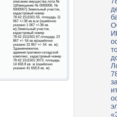
7
описании имущества лота №
1(Извещение № 0000006, №
д
0000007):Земельный участок,
кадастровый номер
б
78:42:1511501:55, площадь 11
067 +/-38 кв.м,м (ошибочно
О
указано 1 067 +/-38 кв.
м);Земельный участок,
И
кадастровый номер
78:42:1511501:67,площадь 23
о
867 +/- 54 кв.м(ошибочно
указано 32 867 +/- 54 кв. м);
т
Зданиенежилое,
административно-складской
д
комплекс, кадастровый номер
78:42:1511501:3073; площадь
Л
14 658,8 кв. м (ошибочно
указано 41 658,8 кв. м).
7
з
и
о
э
«