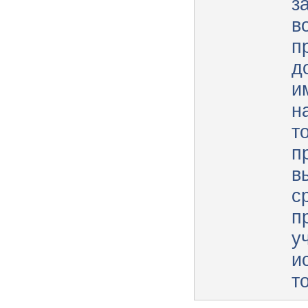
з
в
п
д
и
н
т
п
в
с
п
у
и
т