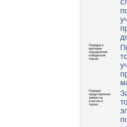
с
п
у
п
д
Порядок и
П
критерии
определения
т
победителя
торгов:
у
п
м
Порядок
З
представления
заявок на
т
участие в
торгах:
э
п