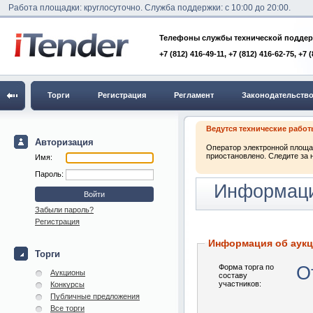
Работа площадки: круглосуточно. Служба поддержки: с 10:00 до 20:00.
Телефоны службы технической поддер
+7 (812) 416-49-11, +7 (812) 416-62-75, +7 
Торги
Регистрация
Регламент
Законодательств
Ведутся технические рабо
Авторизация
Оператор электронной площад
приостановлено. Следите за 
Имя:
Пароль:
Информаци
Забыли пароль?
Регистрация
Информация об аук
Торги
Форма торга по
О
Аукционы
составу
участников:
Конкурсы
Публичные предложения
Все торги