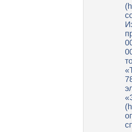
(h
с
И
п
0
0
т
«
7
э
«
(h
о
с