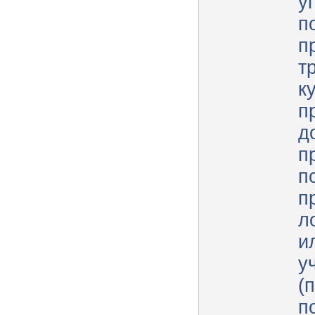
у
п
п
т
к
п
д
п
п
п
л
и
у
(
п