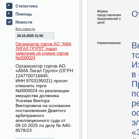
Статистика
Форма
О
Помощь
представления
предложений о
Новости
цене:
Все новости
20.10.2025 11:50
Наименование:
В
Организатор торгов АО "АМА
ЛИГАЛ ГРУПП" подал
т
заявление об отмене торгов
№0000024
И
Организатор торгов АО
«АМА Лигал Групп» (ОГРН
в
1247700716845
;
ИНН
9703195021
) просит
П
отменить торги
№
0000024
по реализации
п
имущества должника
Усачева Виктора
р
Викторовича на основании
постановления Девятого
о
арбитражного
апелляционного суда от
э
09.10.2025 по делу № А40-
«
8578/23.