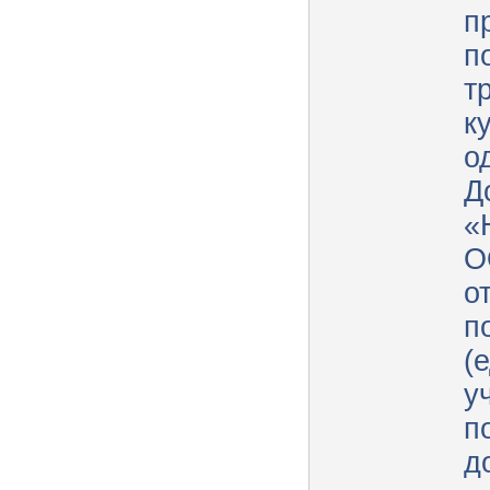
п
п
т
к
о
Д
«
О
о
п
(
у
п
д