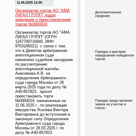
11.06.2025 12:00
Организатор торгов АО "АМА
Дополнительные
ЛИГАЛ ГРУПП" подал
сведения:
заявление о приостановлении
торгов №0000024
Организатор торгов АО "АМА
ЛИГАЛ ГРУПП" (ОГРН
1247700716845; ИНН
9703195021) с связи с тем,
что в Девятом арбитражном
Порядок и критерии
апелляционном суде
определения победителя
торгов:
назначено судебное заседание
по рассмотрению
апелляционной жалобы
Анисимова А.В. на
определение Арбитражного
суда города Москвы от 28
марта 2025 года по делу №
А40-857823, просит
приостановить торги
№0000024, назначенные на
Порядок представления
заявок на участие в
11.06.2025 г., по реализации
торгах:
имущества Усачева Виктора
Викторовича до вступления в
законную силу Определения
Арбитражного суда города
Москвы от 28.03.2025 г. по
делу № А40-857823.