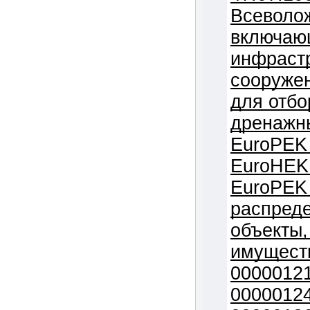
Всеволож
включаю
инфраст
сооружен
для отбо
дренажны
EuroPEK 
EuroHEK 
EuroPEK 
распреде
объекты,
имуществ
00000121
00000124