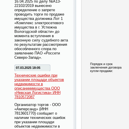
16.04.2025 по делу №А13-
22102/2019 вынесено
определение о запрете
проводить торги по продаже
имущества должника Лот 1
«Комплекс электросетевого
имущества в г. Устюжна
Вологодской области» до
момента вступления в
законную силу судебного акта
по результатам рассмотрения
обособленного спора по
заявлению ПАО «Россети
Северо-Запад».
Порядок и срок
заключения договора
07.03.2025 18:05
купли-продажи:
Технические ошибки при
указании площади объектов
недвижимости в
описанииимущества ООО
«Невская Логистика» ИНН
7810572087
Организатор торгов - ООО
«Амперсанд» (ИНН
7813601770) сообщает о
наличии технических ошибок
при указании площади
объектов недвижимости в