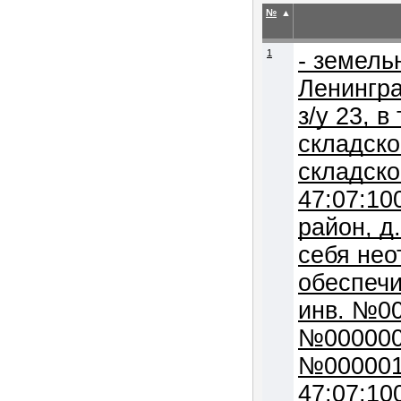
№
▲
1
- земель
Ленингра
з/у 23, 
складско
складск
47:07:10
район, д
себя нео
обеспечи
инв. №00
№0000006
№0000012
47:07:10