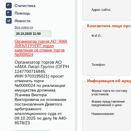
Статистика
Адрес сайта:
Помощь
Новости
Контактное лицо орг
Все новости
20.10.2025 11:50
Ф.И.О.:
Организатор торгов АО "АМА
ЛИГАЛ ГРУПП" подал
заявление об отмене торгов
№0000024
Организатор торгов АО
Телефон:
«АМА Лигал Групп» (ОГРН
1247700716845
;
ИНН
9703195021
) просит
отменить торги
Информация об аук
№
0000024
по реализации
имущества должника
Форма торга по составу
Усачева Виктора
участников:
Викторовича на основании
Форма представления
постановления Девятого
предложений о цене:
арбитражного
апелляционного суда от
Наименование:
09.10.2025 по делу № А40-
8578/23.