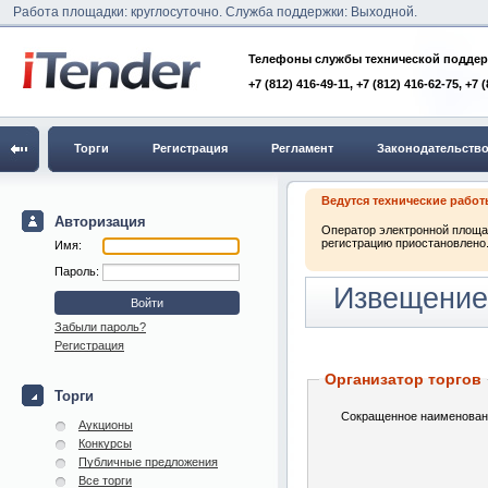
Работа площадки: круглосуточно. Служба поддержки: Выходной.
Телефоны службы технической поддер
+7 (812) 416-49-11, +7 (812) 416-62-75, +7 
Торги
Регистрация
Регламент
Законодательств
Ведутся технические рабо
Авторизация
Оператор электронной площад
регистрацию приостановлено.
Имя:
Пароль:
Извещение 
Забыли пароль?
Регистрация
Организатор торгов
Торги
Сокращенное наименован
Аукционы
Конкурсы
Публичные предложения
Все торги