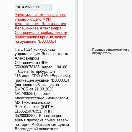
18.04.2025 19:15
Уведомление от конкурсного
управляющего МУП
«Устюженские Электросети»
Лепешонкова Александра
Сергеевича о необходимости
приостановки приема заявок
на аукционе №0000014
На ЭТС24 конкурсным
Порядок ознакомления с
имуществом:
управляющим Лепешонковым
Александром
Сергеевичем
(ИНН
550368078183; адрес: 194100,
г. Санкт-Петербург, а/я
113,член СРО ААУ «Евросиб»)
размещен аукцион №0000014
(
согласно публикации на
ЕФРСБ от 21.03.2025
№17409251)
– торги
электросетевым имуществом
МУП «Устюженские
Электросети» ((ОГРН
1163525076351, ИНН
3520009252). В настоящее
время проходит прием заявок
на торги. Арбитражным судом
Вологодской области от