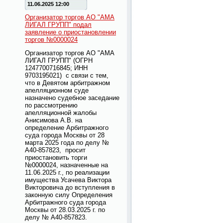
11.06.2025 12:00
Организатор торгов АО "АМА
ЛИГАЛ ГРУПП" подал
заявление о приостановлении
торгов №0000024
Организатор торгов АО "АМА
ЛИГАЛ ГРУПП" (ОГРН
1247700716845; ИНН
9703195021) с связи с тем,
что в Девятом арбитражном
апелляционном суде
назначено судебное заседание
по рассмотрению
апелляционной жалобы
Анисимова А.В. на
определение Арбитражного
суда города Москвы от 28
марта 2025 года по делу №
А40-857823, просит
приостановить торги
№0000024, назначенные на
11.06.2025 г., по реализации
имущества Усачева Виктора
Викторовича до вступления в
законную силу Определения
Арбитражного суда города
Москвы от 28.03.2025 г. по
делу № А40-857823.