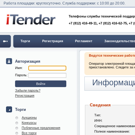
Работа площадки: круглосуточно. Служба поддержки: с 10:00 до 20:00.
Телефоны службы технической поддер
+7 (812) 416-49-11, +7 (812) 416-62-75, +7 
Торги
Регистрация
Регламент
Законодательств
Ведутся технические рабо
Авторизация
Оператор электронной площад
приостановлено. Следите за 
Имя:
Пароль:
Информаци
Забыли пароль?
Регистрация
Сведения
Торги
Тип:
Аукционы
ИНН:
Конкурсы
Сокращенное наименован
Публичные предложения
Полное наименование:
Все торги