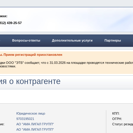
жки:
(812) 439-25-57
о
Вопросы-ответы
Дополнительные услуги
Партнеры
ты. Прием регистраций приостановлен
ки ООО "ЭТБ" сообщает, что с 31.03.2026 на площадке проводятся технические рабо
новостями.
я о контрагенте
Юридическое лицо
КПП:
9703195021
ОГРН:
ие:
АО "АМА ЛИГАЛ ГРУПП"
Статус резид
АО "АМА ЛИГАЛ ГРУПП"