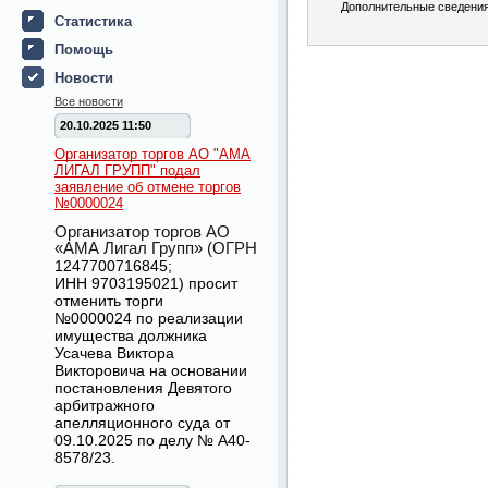
Дополнительные сведения
Статистика
Помощь
Новости
Все новости
20.10.2025 11:50
Организатор торгов АО "АМА
ЛИГАЛ ГРУПП" подал
заявление об отмене торгов
№0000024
Организатор торгов АО
«АМА Лигал Групп» (ОГРН
1247700716845
;
ИНН
9703195021
) просит
отменить торги
№
0000024
по реализации
имущества должника
Усачева Виктора
Викторовича на основании
постановления Девятого
арбитражного
апелляционного суда от
09.10.2025 по делу № А40-
8578/23.