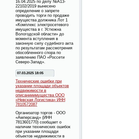
16.04.2025 по делу №А13-
22102/2019 вынесено
определение о запрете
проводить торги по продаже
имущества должника Лот 1
«Комплекс электросетевого
имущества в г. Устюжна
Вологодской области» до
момента вступления в
законную силу судебного акта
по результатам рассмотрения
обособленного спора по
заявлению ПАО «Россети
Северо-Запад».
07.03.2025 18:05
Технические ошибки при
указании площади объектов
недвижимости в
описанииимущества ООО
«Невская Логистика» ИНН
7810572087
Организатор торгов - ООО
«Амперсанд» (ИНН
7813601770) сообщает о
наличии технических ошибок
при указании площади
объектов недвижимости в