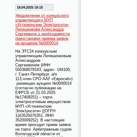
18.04.2025 19:15
Уведомление от конкурсного
управляющего МУП
«Устюженские Электросети»
Лепешонкова Александра
Сергеевича о необходимости
приостановки приема заявок
на аукционе №0000014
На ЭТС24 конкурсным
управляющим Лепешонковым
Александром
Сергеевичем
(ИНН
550368078183; адрес: 194100,
г. Санкт-Петербург, а/я
113,член СРО ААУ «Евросиб»)
размещен аукцион №0000014
(
согласно публикации на
ЕФРСБ от 21.03.2025
№17409251)
– торги
электросетевым имуществом
МУП «Устюженские
Электросети» ((ОГРН
1163525076351, ИНН
3520009252). В настоящее
время проходит прием заявок
на торги. Арбитражным судом
Вологодской области от