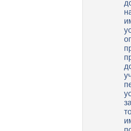
д
н
и
у
о
п
п
д
у
п
у
з
т
и
п