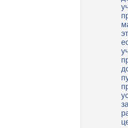
у
п
м
эт
е
у
п
д
п
п
у
з
р
ц