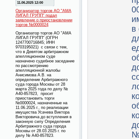
п
11.06.2025 12:00
0
Организатор торгов АО "АМА
ЛИГАЛ ГРУПП" подал
и
заявление о приостановлении
торгов №0000024
в
Организатор торгов АО "АМА
д
ЛИГАЛ ГРУПП" (ОГРН
1247700716845; ИНН
е
9703195021) с связи с тем,
что в Девятом арбитражном
о
апелляционном суде
назначено судебное заседание
д
по рассмотрению
апелляционной жалобы
с
Анисимова А.В. на
определение Арбитражного
суда города Москвы от 28
л
марта 2025 года по делу №
А40-857823, просит
к
приостановить торги
№0000024, назначенные на
о
11.06.2025 г., по реализации
имущества Усачева Виктора
к
Викторовича до вступления в
законную силу Определения
д
Арбитражного суда города
Москвы от 28.03.2025 г. по
№
делу № А40-857823.