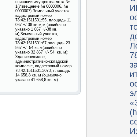
описании имущества лота №
И
1(Извещение № 0000006, №
0000007):Земельный участок,
о
кадастровый номер
78:42:1511501:55, площадь 11
067 +/-38 кв.м,м (ошибочно
т
указано 1 067 +/-38 кв.
м);Земельный участок,
д
кадастровый номер
78:42:1511501:67,площадь 23
Л
867 +/- 54 кв.м(ошибочно
указано 32 867 +/- 54 кв. м);
7
Зданиенежилое,
административно-складской
з
комплекс, кадастровый номер
78:42:1511501:3073; площадь
и
14 658,8 кв. м (ошибочно
указано 41 658,8 кв. м).
о
э
«
(h
с
И