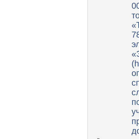
0
т
«
7
э
«
(h
о
с
с
п
у
п
д