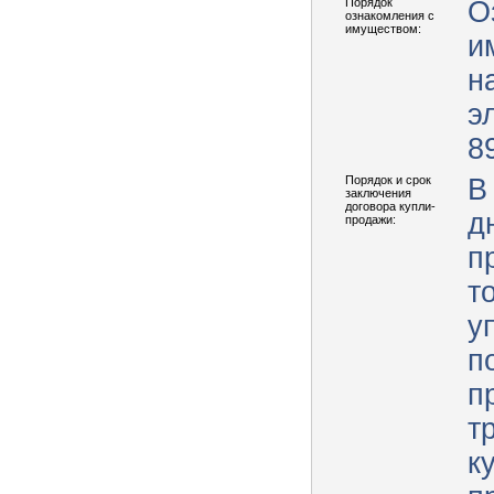
Порядок
О
ознакомления с
имуществом:
и
н
э
8
Порядок и срок
В
заключения
договора купли-
д
продажи:
п
т
у
п
п
т
к