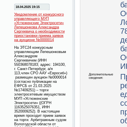
б
18.04.2025 19:15
О
Уведомление от конкурсного
управляющего МУП
Л
«Устюженские Электросети»
Лепешонкова Александра
7
Сергеевича о необходимости
приостановки приема заявок
д
на аукционе №0000014
б
На ЭТС24 конкурсным
управляющим Лепешонковым
О
Александром
Сергеевичем
(ИНН
И
550368078183; адрес: 194100,
г. Санкт-Петербург, а/я
113,член СРО ААУ «Евросиб»)
Дополнительные
П
размещен аукцион №0000014
сведения:
(
согласно публикации на
р
ЕФРСБ от 21.03.2025
№17409251)
– торги
е
электросетевым имуществом
МУП «Устюженские
с
Электросети» ((ОГРН
1163525076351, ИНН
п
3520009252). В настоящее
время проходит прием заявок
о
на торги. Арбитражным судом
Вологодской области от