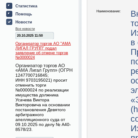
Статистика
Наименование:
В
Помощь
т
Новости
Все новости
И
20.10.2025 11:50
в
Организатор торгов АО "АМА
ЛИГАЛ ГРУПП" подал
П
заявление об отмене торгов
№0000024
п
Организатор торгов АО
р
«АМА Лигал Групп» (ОГРН
1247700716845
;
о
ИНН
9703195021
) просит
отменить торги
э
№
0000024
по реализации
имущества должника
«
Усачева Виктора
Викторовича на основании
(h
постановления Девятого
арбитражного
с
апелляционного суда от
09.10.2025 по делу № А40-
И
8578/23.