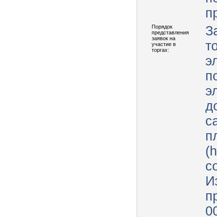
п
Порядок
З
представления
заявок на
т
участие в
торгах:
э
п
э
д
с
п
(h
с
И
п
0