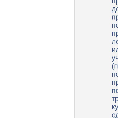
п
д
п
п
п
л
и
у
(
п
п
п
т
к
о