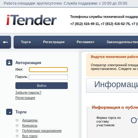
Работа площадки: круглосуточно. Служба поддержки: с 10:00 до 20:00.
Телефоны службы технической поддер
+7 (812) 416-49-11, +7 (812) 416-62-75, +7 
Торги
Регистрация
Регламент
Законодательств
Ведутся технические рабо
Авторизация
Оператор электронной площад
приостановлено. Следите за 
Имя:
Пароль:
Информаци
Забыли пароль?
Регистрация
Информация о публ
Торги
Форма торга по
О
Аукционы
составу
участников:
Конкурсы
Публичные предложения
Все торги