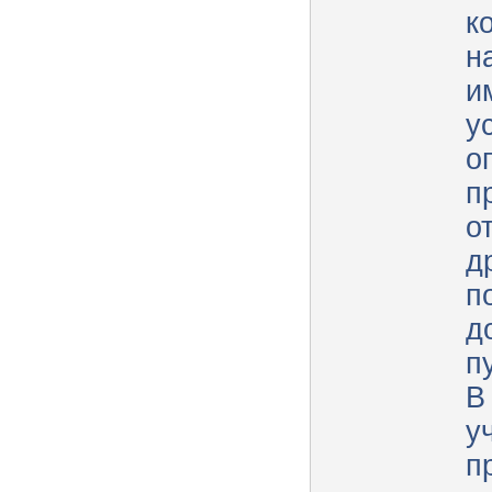
к
н
и
у
о
п
о
д
п
д
п
В
у
п