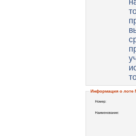
н
т
п
в
с
п
у
и
т
Информация о лоте
Номер:
Наименование: