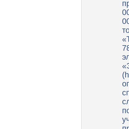
п
0
0
т
«
7
э
«
(h
о
с
с
п
у
п