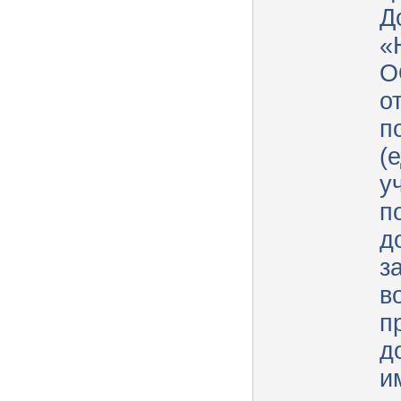
Д
«
О
о
п
(
у
п
д
з
в
п
д
и