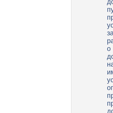
д
п
п
у
з
р
о
д
н
и
у
о
п
п
д