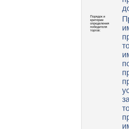
д
Порядок и
П
критерии
определения
и
победителя
торгов:
п
т
и
п
п
п
у
з
т
п
и