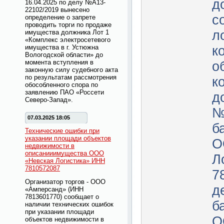
д
16.04.2025 по делу №А13-
22102/2019 вынесено
с
определение о запрете
проводить торги по продаже
л
имущества должника Лот 1
«Комплекс электросетевого
имущества в г. Устюжна
к
Вологодской области» до
момента вступления в
о
законную силу судебного акта
по результатам рассмотрения
к
обособленного спора по
заявлению ПАО «Россети
д
Северо-Запад».
№
07.03.2025 18:05
б
Технические ошибки при
указании площади объектов
О
недвижимости в
описанииимущества ООО
Л
«Невская Логистика» ИНН
7810572087
7
Организатор торгов - ООО
д
«Амперсанд» (ИНН
7813601770) сообщает о
б
наличии технических ошибок
при указании площади
О
объектов недвижимости в