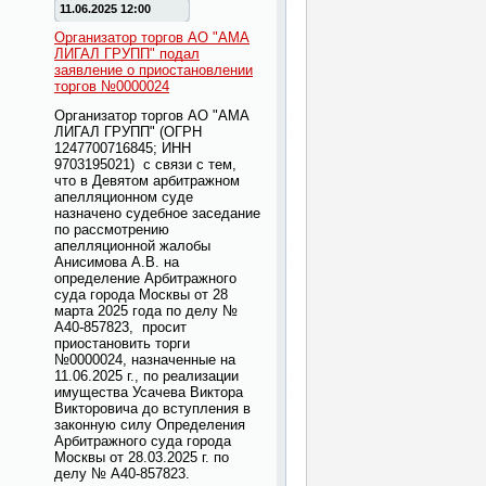
11.06.2025 12:00
Организатор торгов АО "АМА
ЛИГАЛ ГРУПП" подал
заявление о приостановлении
торгов №0000024
Организатор торгов АО "АМА
ЛИГАЛ ГРУПП" (ОГРН
1247700716845; ИНН
9703195021) с связи с тем,
что в Девятом арбитражном
апелляционном суде
назначено судебное заседание
по рассмотрению
апелляционной жалобы
Анисимова А.В. на
определение Арбитражного
суда города Москвы от 28
марта 2025 года по делу №
А40-857823, просит
приостановить торги
№0000024, назначенные на
11.06.2025 г., по реализации
имущества Усачева Виктора
Викторовича до вступления в
законную силу Определения
Арбитражного суда города
Москвы от 28.03.2025 г. по
делу № А40-857823.