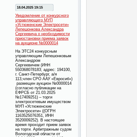
18.04.2025 19:15
Уведомление от конкурсного
управляющего МУП
«Устюженские Электросети»
Лепешонкова Александра
Сергеевича о необходимости
приостановки приема заявок
на аукционе №0000014
На ЭТС24 конкурсным
управляющим Лепешонковым
Александром
Сергеевичем
(ИНН
550368078183; адрес: 194100,
г. Санкт-Петербург, а/я
113,член СРО ААУ «Евросиб»)
размещен аукцион №0000014
(
согласно публикации на
ЕФРСБ от 21.03.2025
№17409251)
– торги
электросетевым имуществом
МУП «Устюженские
Электросети» ((ОГРН
1163525076351, ИНН
3520009252). В настоящее
время проходит прием заявок
на торги. Арбитражным судом
Вологодской области от