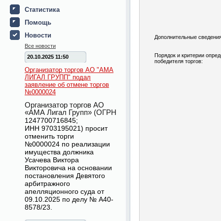
Статистика
Помощь
Новости
Дополнительные сведения
Все новости
Порядок и критерии опре
20.10.2025 11:50
победителя торгов:
Организатор торгов АО "АМА
ЛИГАЛ ГРУПП" подал
заявление об отмене торгов
№0000024
Организатор торгов АО
«АМА Лигал Групп» (ОГРН
1247700716845
;
ИНН
9703195021
) просит
отменить торги
№
0000024
по реализации
имущества должника
Усачева Виктора
Викторовича на основании
постановления Девятого
арбитражного
апелляционного суда от
09.10.2025 по делу № А40-
8578/23.