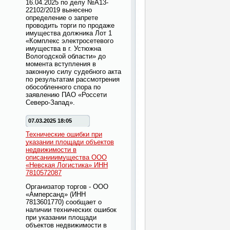
16.04.2025 по делу №А13-
22102/2019 вынесено
определение о запрете
проводить торги по продаже
имущества должника Лот 1
«Комплекс электросетевого
имущества в г. Устюжна
Вологодской области» до
момента вступления в
законную силу судебного акта
по результатам рассмотрения
обособленного спора по
заявлению ПАО «Россети
Северо-Запад».
07.03.2025 18:05
Технические ошибки при
указании площади объектов
недвижимости в
описанииимущества ООО
«Невская Логистика» ИНН
7810572087
Организатор торгов - ООО
«Амперсанд» (ИНН
7813601770) сообщает о
наличии технических ошибок
при указании площади
объектов недвижимости в