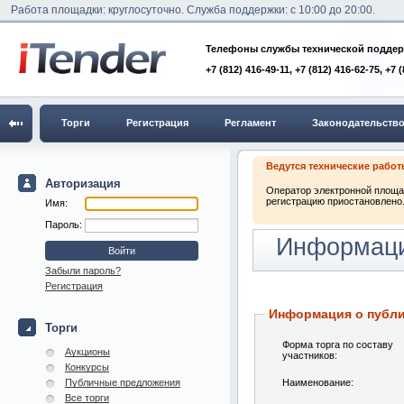
Работа площадки: круглосуточно. Служба поддержки: с 10:00 до 20:00.
Телефоны службы технической поддер
+7 (812) 416-49-11, +7 (812) 416-62-75, +7 
Торги
Регистрация
Регламент
Законодательств
Ведутся технические рабо
Авторизация
Оператор электронной площад
регистрацию приостановлено.
Имя:
Пароль:
Информаци
Забыли пароль?
Регистрация
Информация о публ
Торги
Форма торга по составу
Аукционы
участников:
Конкурсы
Публичные предложения
Наименование:
Все торги