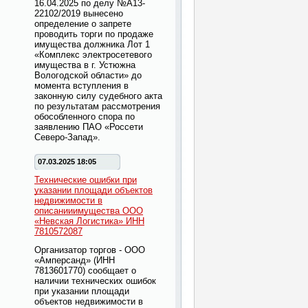
16.04.2025 по делу №А13-
22102/2019 вынесено
определение о запрете
проводить торги по продаже
имущества должника Лот 1
«Комплекс электросетевого
имущества в г. Устюжна
Вологодской области» до
момента вступления в
законную силу судебного акта
по результатам рассмотрения
обособленного спора по
заявлению ПАО «Россети
Северо-Запад».
07.03.2025 18:05
Технические ошибки при
указании площади объектов
недвижимости в
описанииимущества ООО
«Невская Логистика» ИНН
7810572087
Организатор торгов - ООО
«Амперсанд» (ИНН
7813601770) сообщает о
наличии технических ошибок
при указании площади
объектов недвижимости в