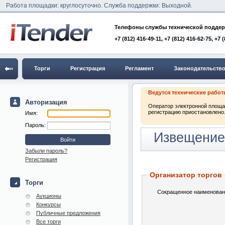
Работа площадки: круглосуточно. Служба поддержки: Выходной.
Телефоны службы технической поддер
+7 (812) 416-49-11, +7 (812) 416-62-75, +7 
Торги
Регистрация
Регламент
Законодательств
Ведутся технические рабо
Авторизация
Оператор электронной площад
регистрацию приостановлено.
Имя:
Пароль:
Извещение
Забыли пароль?
Регистрация
Организатор торгов
Торги
Сокращенное наименован
Аукционы
Конкурсы
Публичные предложения
Все торги