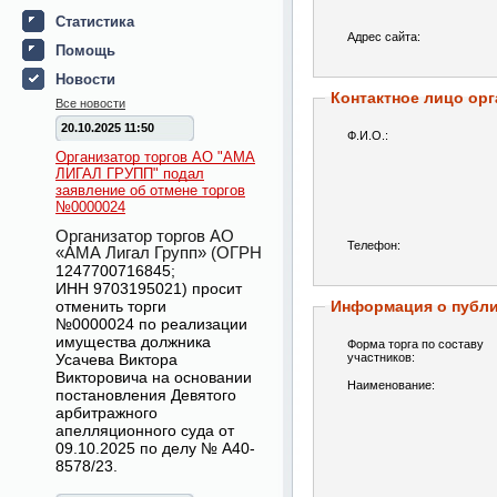
Статистика
Адрес сайта:
Помощь
Новости
Контактное лицо орг
Все новости
20.10.2025 11:50
Ф.И.О.:
Организатор торгов АО "АМА
ЛИГАЛ ГРУПП" подал
заявление об отмене торгов
№0000024
Организатор торгов АО
Телефон:
«АМА Лигал Групп» (ОГРН
1247700716845
;
ИНН
9703195021
) просит
отменить торги
Информация о публ
№
0000024
по реализации
имущества должника
Форма торга по составу
Усачева Виктора
участников:
Викторовича на основании
Наименование:
постановления Девятого
арбитражного
апелляционного суда от
09.10.2025 по делу № А40-
8578/23.