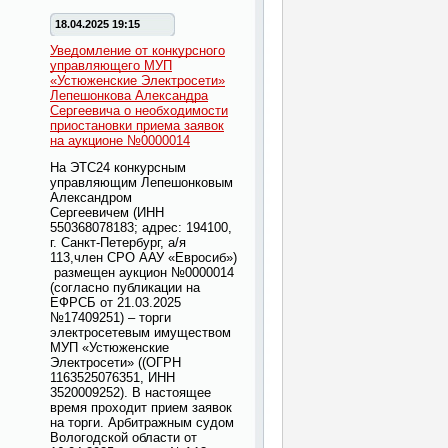
18.04.2025 19:15
Уведомление от конкурсного
управляющего МУП
«Устюженские Электросети»
Лепешонкова Александра
Сергеевича о необходимости
приостановки приема заявок
на аукционе №0000014
На ЭТС24 конкурсным
управляющим Лепешонковым
Александром
Сергеевичем
(ИНН
550368078183; адрес: 194100,
г. Санкт-Петербург, а/я
113,член СРО ААУ «Евросиб»)
размещен аукцион №0000014
(
согласно публикации на
ЕФРСБ от 21.03.2025
№17409251)
– торги
электросетевым имуществом
МУП «Устюженские
Электросети» ((ОГРН
1163525076351, ИНН
3520009252). В настоящее
время проходит прием заявок
на торги. Арбитражным судом
Вологодской области от