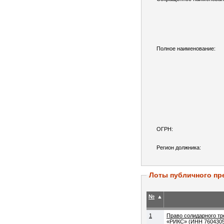
Полное наименование:
ОГРН:
Регион должника:
Лоты публичного пр
№
▲
1
Право солидарного тр
«РИКС» (ИНН 76043054