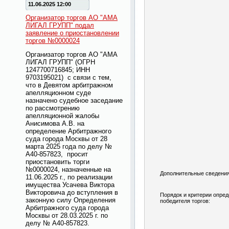
11.06.2025 12:00
Организатор торгов АО "АМА
ЛИГАЛ ГРУПП" подал
заявление о приостановлении
торгов №0000024
Организатор торгов АО "АМА
ЛИГАЛ ГРУПП" (ОГРН
1247700716845; ИНН
9703195021) с связи с тем,
что в Девятом арбитражном
апелляционном суде
назначено судебное заседание
по рассмотрению
апелляционной жалобы
Анисимова А.В. на
определение Арбитражного
суда города Москвы от 28
марта 2025 года по делу №
А40-857823, просит
приостановить торги
№0000024, назначенные на
Дополнительные сведения
11.06.2025 г., по реализации
имущества Усачева Виктора
Викторовича до вступления в
Порядок и критерии опре
законную силу Определения
победителя торгов:
Арбитражного суда города
Москвы от 28.03.2025 г. по
делу № А40-857823.