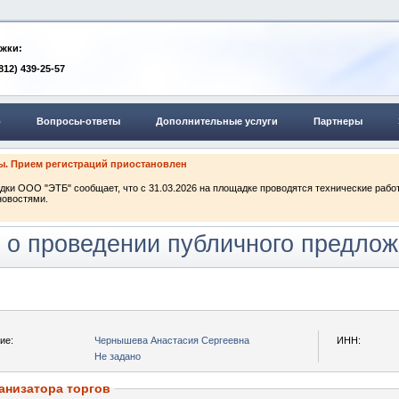
жки:
(812) 439-25-57
о
Вопросы-ответы
Дополнительные услуги
Партнеры
ты. Прием регистраций приостановлен
ки ООО "ЭТБ" сообщает, что с 31.03.2026 на площадке проводятся технические рабо
новостями.
 о проведении публичного предлож
ие:
Чернышева Анастасия Сергеевна
ИНН:
Не задано
анизатора торгов