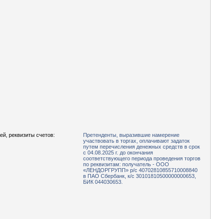
ей, реквизиты счетов:
Претенденты, выразившие намерение
участвовать в торгах, оплачивают задаток
путем перечисления денежных средств в срок
с 04.08.2025 г. до окончания
соответствующего периода проведения торгов
по реквизитам: получатель - ООО
«ЛЕНДОРГРУПП» р/с 40702810855710008840
в ПАО Сбербанк, к/с 30101810500000000653,
БИК 044030653.