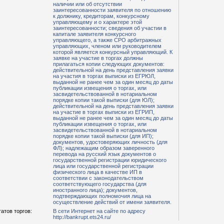
наличии или об отсутствии
заинтересованности заявителя по отношению
к должнику, кредиторам, конкурсному
управляющему и о характере этой
заинтересованности; сведения об участии в
капитале заявителя конкурсного
управляющего, а также СРО арбитражных
управляющих, членом или руководителем
которой является конкурсный управляющий. К
заявке на участие в торгах должны
прилагаться копии следующих документов:
действительной на день представления заявки
на участия в торгах выписки из ЕГРЮЛ,
выданной не ранее чем за один месяц до даты
публикации извещения о торгах, или
засвидетельствованной в нотариальном
порядке копии такой выписки (для ЮЛ);
действительной на день представления заявки
на участие в торгах выписки из ЕГРИП,
выданной не ранее чем за один месяц до даты
публикации извещения о торгах, или
засвидетельствованной в нотариальном
порядке копии такой выписки (для ИП);
документов, удостоверяющих личность (для
ФЛ); надлежащим образом заверенного
перевода на русский язык документов о
государственной регистрации юридического
лица или государственной регистрации
физического лица в качестве ИП в
соответствии с законодательством
соответствующего государства (для
иностранного лица); документов,
подтверждающих полномочия лица на
осуществление действий от имени заявителя.
атов торгов:
В сети Интернет на сайте по адресу
http://bankrupt.ets24.ru/