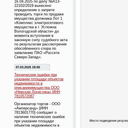
16.04.2025 по делу №А13-
22102/2019 вынесено
определение о запрете
проводить торги по продаже
имущества должника Лот 1
«Комплекс электросетевого
имущества в г. Устюжна
Вологодской области» до
момента вступления в
законную силу судебного акта
по результатам рассмотрения
обособленного спора по
заявлению ПАО «Россети
Северо-Запад».
07.03.2025 18:05
Технические ошибки при
указании площади объектов
недвижимости в
описанииимущества ООО
«Невская Логистика» ИНН
7810572087
Организатор торгов - ООО
«Амперсанд» (ИНН
7813601770) сообщает о
наличии технических ошибок
при указании площади
Место подведения результ
объектов недвижимости в