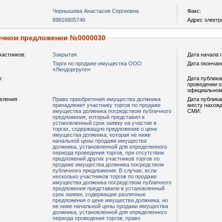
Чернышева Анастасия Сергеевна
Факс:
89816805746
Адрес электр
ичном предложении №0000030
частников:
Закрытая
Дата начала 
Торги по продаже имущества ООО
Дата окончан
«Лендоргрупп»
:
Дата публика
проведении о
официальном
деления
Право приобретения имущества должника
Дата публика
принадлежит участнику торгов по продаже
месту нахожд
имущества должника посредством публичного
СМИ:
предложения, который представил в
установленный срок заявку на участие в
торгах, содержащую предложение о цене
имущества должника, которая не ниже
начальной цены продажи имущества
должника, установленной для определенного
периода проведения торгов, при отсутствии
предложений других участников торгов по
продаже имущества должника посредством
публичного предложения. В случае, если
несколько участников торгов по продаже
имущества должника посредством публичного
предложения представили в установленный
срок заявки, содержащие различные
предложения о цене имущества должника, но
не ниже начальной цены продажи имущества
должника, установленной для определенного
периода проведения торгов, право