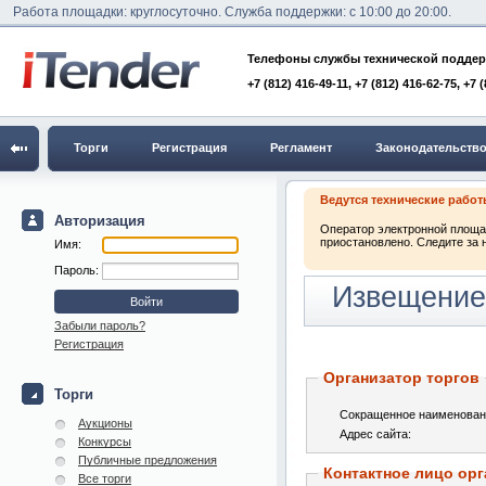
Работа площадки: круглосуточно. Служба поддержки: с 10:00 до 20:00.
Телефоны службы технической поддер
+7 (812) 416-49-11, +7 (812) 416-62-75, +7 
Торги
Регистрация
Регламент
Законодательств
Ведутся технические рабо
Авторизация
Оператор электронной площад
приостановлено. Следите за 
Имя:
Пароль:
Извещение
Забыли пароль?
Регистрация
Организатор торгов
Торги
Сокращенное наименован
Аукционы
Адрес сайта:
Конкурсы
Публичные предложения
Контактное лицо орг
Все торги