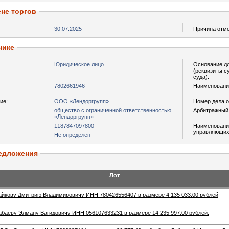
не торгов
30.07.2025
Причина отм
нике
Юридическое лицо
Основание дл
(реквизиты с
суда):
7802661946
Наименование
ие:
ООО «Лендоргрупп»
Номер дела о
общество с ограниченной ответственностью
Арбитражный
«Лендоргрупп»
1187847097800
Наименовани
управляющих
Не определен
едложения
Лот
айкову Дмитрию Владимировичу ИНН 780426556407 в размере 4 135 033,00 рублей
абаеву Элману Вагидовичу ИНН 056107633231 в размере 14 235 997,00 рублей.