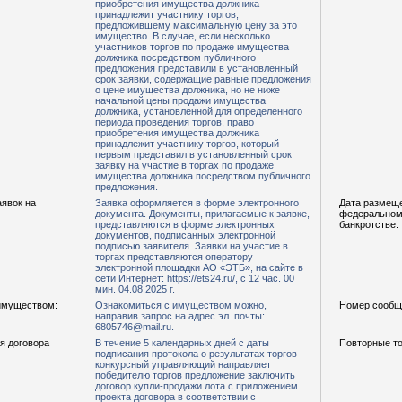
приобретения имущества должника
принадлежит участнику торгов,
предложившему максимальную цену за это
имущество. В случае, если несколько
участников торгов по продаже имущества
должника посредством публичного
предложения представили в установленный
срок заявки, содержащие равные предложения
о цене имущества должника, но не ниже
начальной цены продажи имущества
должника, установленной для определенного
периода проведения торгов, право
приобретения имущества должника
принадлежит участнику торгов, который
первым представил в установленный срок
заявку на участие в торгах по продаже
имущества должника посредством публичного
предложения.
аявок на
Заявка оформляется в форме электронного
Дата размещ
документа. Документы, прилагаемые к заявке,
федеральном 
представляются в форме электронных
банкротстве:
документов, подписанных электронной
подписью заявителя. Заявки на участие в
торгах представляются оператору
электронной площадки АО «ЭТБ», на сайте в
сети Интернет: https://ets24.ru/, с 12 час. 00
мин. 04.08.2025 г.
имуществом:
Ознакомиться с имуществом можно,
Номер сообщ
направив запрос на адрес эл. почты:
6805746@mail.ru.
я договора
В течение 5 календарных дней с даты
Повторные то
подписания протокола о результатах торгов
конкурсный управляющий направляет
победителю торгов предложение заключить
договор купли-продажи лота с приложением
проекта договора в соответствии с