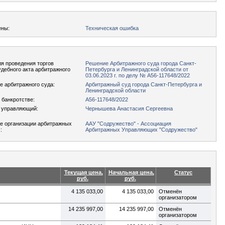
ены:
Техническая ошибка
я проведения торгов
Решение Арбитражного суда города Санкт-
удебного акта арбитражного
Петербурга и Ленинградской области от
03.06.2023 г. по делу № А56-117648/2022
 арбитражного суда:
Арбитражный суд города Санкт-Петербурга и
Ленинградской области
 банкротстве:
А56-117648/2022
 управляющий:
Чернышева Анастасия Сергеевна
е организации арбитражных
ААУ "Содружество" - Ассоциация
:
Арбитражных Управляющих "Содружество"
Текущая цена,
Начальная цена,
Статус
руб.
руб.
4 135 033,00
4 135 033,00
Отменён
организатором
14 235 997,00
14 235 997,00
Отменён
организатором