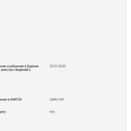
ения сообщения в Едином
23.07.2025
реестре сведений о
ения в ЕФРСБ:
18861794
рги:
Нет