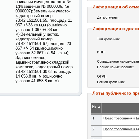
описании имущества лота №
1(Извещение № 0000006, №
Информация об отме
0000007):Земельный участок,
кадастровый номер
Дата отмены:
78:42:1511501:55, площадь 11
067 +/-38 кв.м,м (ошибочно
Информация о долж
указано 1 067 +/-38 кв.
м);Земельный участок,
кадастровый номер
Тип должника:
78:42:1511501:67,площадь 23
867 +/- 54 кв.м(ошибочно
ИНН:
указано 32 867 +/- 54 кв. м);
Зданиенежилое,
Сокращенное наименован
административно-складской
комплекс, кадастровый номер
Полное наименование:
78:42:1511501:3073; площадь
14 658,8 кв. м (ошибочно
ОГРН:
указано 41 658,8 кв. м).
Регион должника:
Лоты публичного пр
№
▲
1
Право требования к Б
2
Право требования к Б