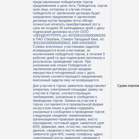
представленным победителем торгов
предложением о цене лота. Победитель торгов
(или лицо, которому в случае отказа
победителя от заключения договора будет
направлено предложение о заключении
договора купли-продажи лота) обязан
полностью оплатить приобретаемый лот в
срок не позднее 30 календарных дней с даты
подписания договора на счет ООО
«ЛЕНДОРГРУПП» р/с 40702810155000060256
в ПАО Сбербанк, Северо-Западный банк, к/с
30101810500000000653, БИК 044030653.
Суммы внесенных участниками задатков
возвращаются всем участникам, за
исключением победителя торгов, в течение 5
рабочих дней со дня подписания протокола о
результатах проведения торгов. При
уклонении или отказе Победителя от
заключения договора купли-продажи
имущества в пятидневный срок с даты
получения соответствующего предложения,
внесенный задаток ему не возвращается.
Для участия в торгах заявитель представляет
Сроки платеж
оператору электронной площадки заявку на
участие в торгах, соответствующую
требованиям, указанным в сообщении о
проведении торгов. Заявка на участие в
торгах составляется в произвольной форме
на русском языке и должна содержать
указанные в сообщении о проведении торгов
следующие сведения: наименование,
организационно-правовая форма, место
нахождения, почтовый адрес заявителя (для
ЮЛ); фамилия, имя, отчество, паспортные
данные, сведения о месте жительства
заявителя (для ФЛ); номер телефона, адрес
электронной почты заявителя; сведения о