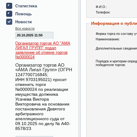
Статистика
Ф.И.О.:
Телефон:
Помощь
Новости
Информация о публ
Все новости
Форма торга по составу у
20.10.2025 11:50
Наименование:
Организатор торгов АО "АМА
ЛИГАЛ ГРУПП" подал
Дополнительные сведения
заявление об отмене торгов
№0000024
Порядок и критерии опре
Организатор торгов АО
победителя торгов:
«АМА Лигал Групп» (ОГРН
1247700716845
;
ИНН
9703195021
) просит
отменить торги
№
0000024
по реализации
имущества должника
Усачева Виктора
Викторовича на основании
постановления Девятого
арбитражного
апелляционного суда от
09.10.2025 по делу № А40-
8578/23.