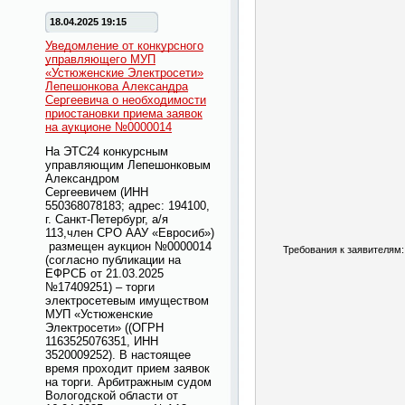
18.04.2025 19:15
Уведомление от конкурсного
управляющего МУП
«Устюженские Электросети»
Лепешонкова Александра
Сергеевича о необходимости
приостановки приема заявок
на аукционе №0000014
На ЭТС24 конкурсным
управляющим Лепешонковым
Александром
Сергеевичем
(ИНН
550368078183; адрес: 194100,
г. Санкт-Петербург, а/я
113,член СРО ААУ «Евросиб»)
размещен аукцион №0000014
Требования к заявителям:
(
согласно публикации на
ЕФРСБ от 21.03.2025
№17409251)
– торги
электросетевым имуществом
МУП «Устюженские
Электросети» ((ОГРН
1163525076351, ИНН
3520009252). В настоящее
время проходит прием заявок
на торги. Арбитражным судом
Вологодской области от