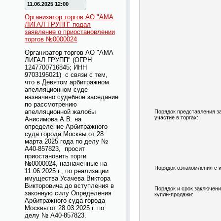
11.06.2025 12:00
Организатор торгов АО "АМА
ЛИГАЛ ГРУПП" подал
заявление о приостановлении
торгов №0000024
Организатор торгов АО "АМА
ЛИГАЛ ГРУПП" (ОГРН
1247700716845; ИНН
9703195021) с связи с тем,
что в Девятом арбитражном
апелляционном суде
назначено судебное заседание
по рассмотрению
апелляционной жалобы
Порядок представления з
участие в торгах:
Анисимова А.В. на
определение Арбитражного
суда города Москвы от 28
марта 2025 года по делу №
А40-857823, просит
приостановить торги
№0000024, назначенные на
Порядок ознакомления с 
11.06.2025 г., по реализации
имущества Усачева Виктора
Викторовича до вступления в
Порядок и срок заключени
законную силу Определения
купли-продажи:
Арбитражного суда города
Москвы от 28.03.2025 г. по
делу № А40-857823.